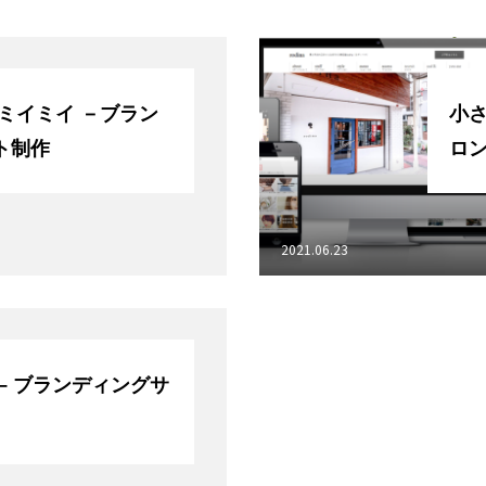
ミイミイ －ブラン
小
ト制作
ロ
2021.06.23