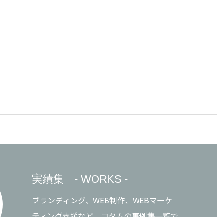
実績集 - WORKS -
ブランディング、WEB制作、WEBマーケ
ティング支援など、コタムの事例集一覧で