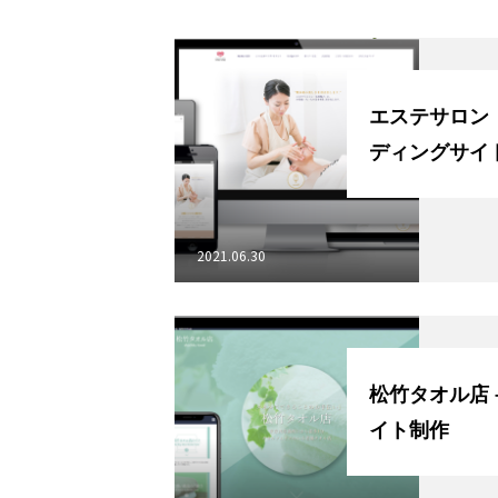
エステサロン 
ディングサイ
私たちの強み
2021.06.30
サービス
松竹タオル店 – ブランディングサ
イト制作
企業理念