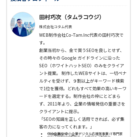
田村巧次（タムラコウジ）
株式会社コタム代表
WEB制作会社Co-Tam.Inc代表の田村巧次で
す。
創業当初から、金で買うSEOを良しとせず、
その時々の Google ガイドラインに沿った
SEO（ホワイトハットSEO）のみをクライア
ント提案。 制作したWEBサイトは、一切ペナ
ルティを受けず、９割以上がキーワード検索
で1位を獲得。どれもすべて効果の高いキーワ
ードを選定する。制作会社の枠にとどまら
ず、2011年より、企業の情報発信の重要さを
クライアントに提示。
「SEOの知識を正しく活用できれば、必ず集
客の力になってくれます。」
中小企業庁 中小企業デジタル応援隊事業 IT専門家（I00024525）
WACA認定WEB解析士・上級ウェブ解析士