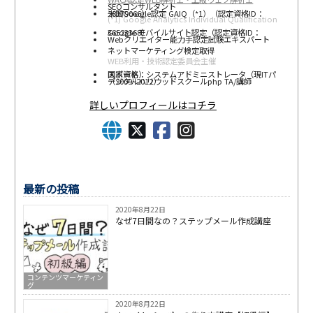
SEOコンサルタント
米国Google認定 GAIQ（*1）（認定資格ID：28179066）
(*1) Google Analytics Individual Qualification
Google モバイルサイト認定（認定資格ID：36523368）
Webクリエイター能力手認定試験エキスパート
ネットマーケティング検定取得
WEB利用・技術認定委員会主催
国家資格：システムアドミニストレータ（現ITパスポート）
デジタルハリウッドスクールphp TA/講師（2009~2012）
詳しいプロフィールはコチラ
最新の投稿
2020年8月22日
なぜ7日間なの？ステップメール作成講座
コンテンツマーケティン
グ
2020年8月22日