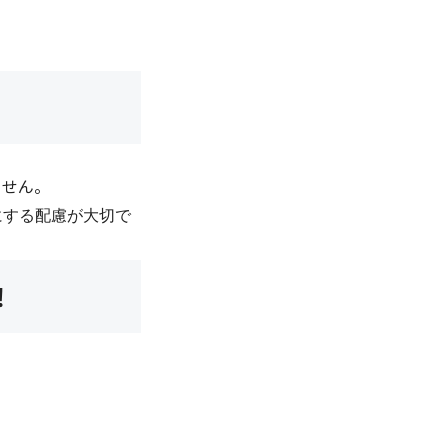
ません。
にする配慮が大切で
！