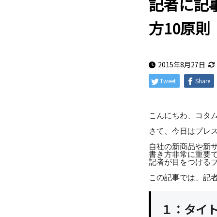
記者に記
方10原則
2015年8月27日
Tweet
Share
こんにちわ、コタ
さて、今日はプレ
自社の新商品や新
書き方非常に重要
記者が目をつける
この記事では、記
１：タイ