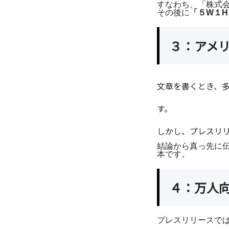
すなわち、「株式会
その後に
「５W１
３：アメ
私たちの強み
文章を書くとき、
す。
しかし、プレスリ
サービス
結論から真っ先に
本です。
４：万人
企業理念
プレスリリースで