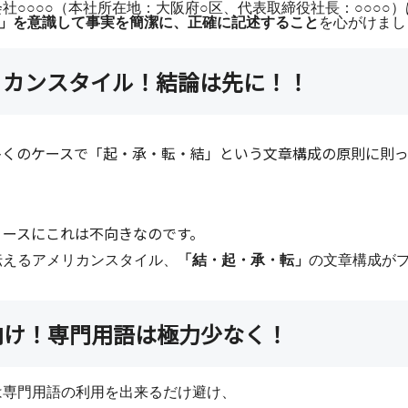
社○○○○（本社所在地：大阪府○区、代表取締役社長：○○○○
H」を意識して事実を簡潔に、正確に記述すること
を心がけまし
リカンスタイル！結論は先に！！
多くのケースで「起・承・転・結」という文章構成の原則に則
リースにこれは不向きなのです。
伝えるアメリカンスタイル、
「結・起・承・転」
の文章構成が
向け！専門用語は極力少なく！
は専門用語の利用を出来るだけ避け、