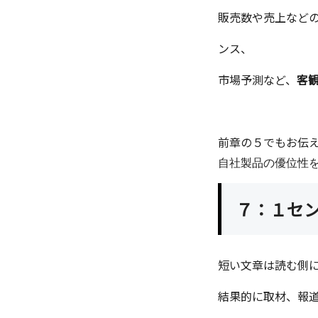
販売数や売上など
ンス、
市場予測など、
客
前章の５でもお伝
自社製品の優位性
７：１セ
短い文章は読む側
結果的に取材、報