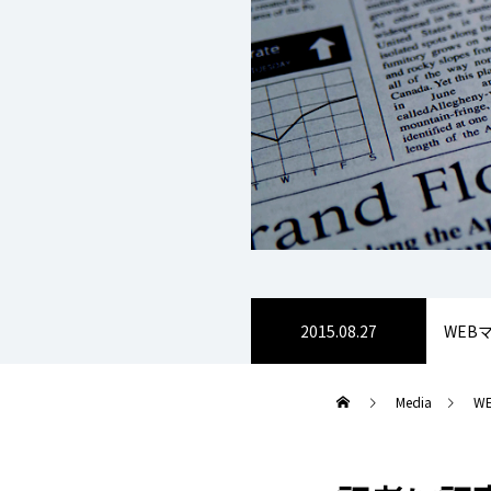
2015.08.27
WEB
Media
W