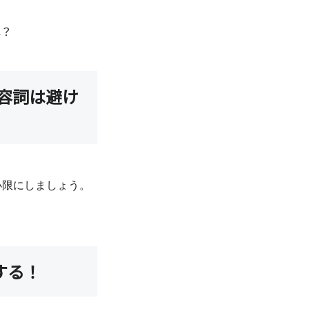
ね？
形容詞は避け
小限にしましょう。
する！