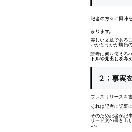
記者の方々に興味を
まります。
美しい文章である
いかどうかが勝負
読者に何を伝える
トルや見出しを考
２：事実
プレスリリースを
それは記者に記事
そのため記者が記
リード文の書き出
い。